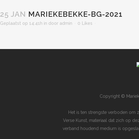
25 JAN
MARIEKEBEKKE-BG-2021
Geplaatst op 14:41h
in
door
admin
0
Likes
Copyright © Mariek
Het is ten strengste verboden om 
Verse Kunst, materiaal dat zich op de
verband houdend medium is opgeslagen