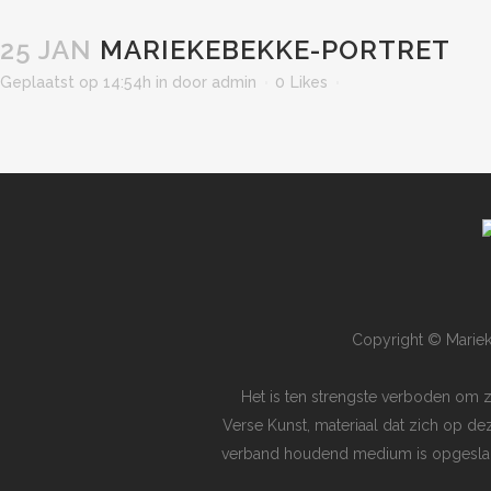
25 JAN
MARIEKEBEKKE-PORTRET
Geplaatst op 14:54h
in
door
admin
0
Likes
Copyright © Mariek
Het is ten strengste verboden om 
Verse Kunst, materiaal dat zich op de
verband houdend medium is opgeslagen