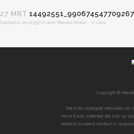
27 MRT
14492551_990674547709267
Geplaatst op 12:55h
in
door
Marieke Bekke
0
Likes
Copyright © Mariek
Het is ten strengste verboden om 
Verse Kunst, materiaal dat zich op de
verband houdend medium is opgeslagen