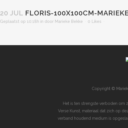
20 JUL
FLORIS-100X100CM-MARIEK
Geplaatst op 10:18h
in
door
Marieke Bekke
0
Likes
Copyright © Mariek
Het is ten strengste verboden om 
Verse Kunst, materiaal dat zich op de
verband houdend medium is opgeslagen