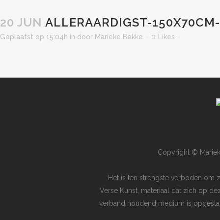
20 JUN
ALLERAARDIGST-150X70CM-
Geplaatst op 15:04h
in
door
Marieke Bekke
0
Likes
Copyright © Mariek
Het is ten strengste verboden om 
Verse Kunst, materiaal dat zich op de
verband houdend medium is opgeslagen