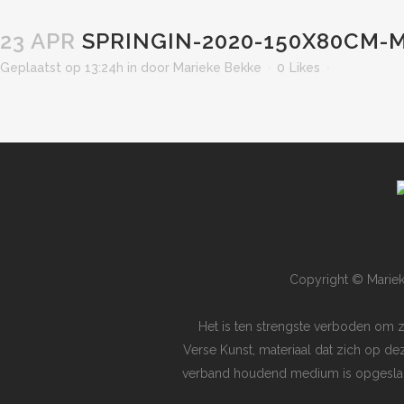
23 APR
SPRINGIN-2020-150X80CM-
Geplaatst op 13:24h
in
door
Marieke Bekke
0
Likes
Copyright © Mariek
Het is ten strengste verboden om 
Verse Kunst, materiaal dat zich op de
verband houdend medium is opgeslagen