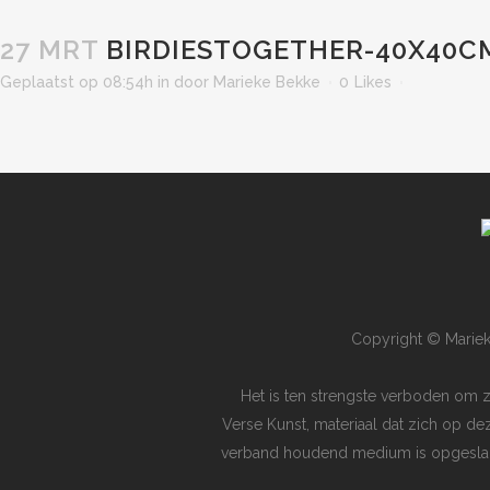
27 MRT
BIRDIESTOGETHER-40X40CM
Geplaatst op 08:54h
in
door
Marieke Bekke
0
Likes
Copyright © Mariek
Het is ten strengste verboden om 
Verse Kunst, materiaal dat zich op de
verband houdend medium is opgeslagen