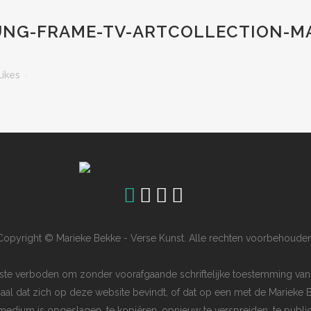
G-FRAME-TV-ARTCOLLECTION-MA
Likes
Copyright © Marieke Bekke - Verse Kunst. Alle rechten voorbehouden
ngste verboden om zonder voorafgaande schriftelijke toestemming van
iaal dat zich op deze website bevindt, of dat op een met de Marieke 
dium is opgeslagen, te kopiëren, opnieuw te verspreiden, te publice