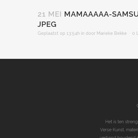
21 MEI
MAMAAAAA-SAMSUN
JPEG
Geplaatst op 13:54h
in
door
Marieke Bekke
0
Het is ten stre
Verse Kunst, mater
verband houdend me