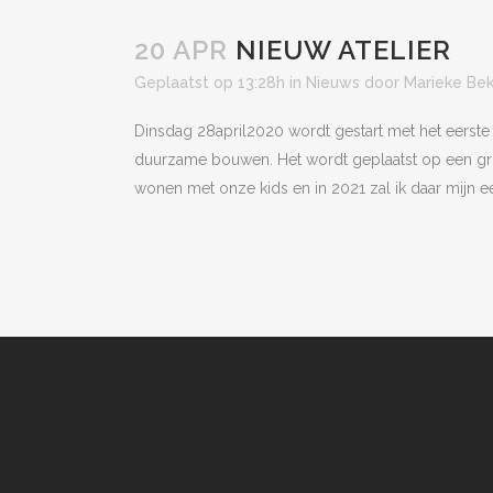
20 APR
NIEUW ATELIER
Geplaatst op 13:28h
in
Nieuws
door
Marieke Be
Dinsdag 28april2020 wordt gestart met het eerste 
duurzame bouwen. Het wordt geplaatst op een grot
wonen met onze kids en in 2021 zal ik daar mijn ee