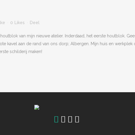
kke
0
Likes
Deel
houtblok van mijn nieuwe atelier. Inderdaad, het eerste houtblok. Ge
e kavel aan de rand van ons dorp; Albergen. Mijn huis en werkplek op
rste schilderij maken!