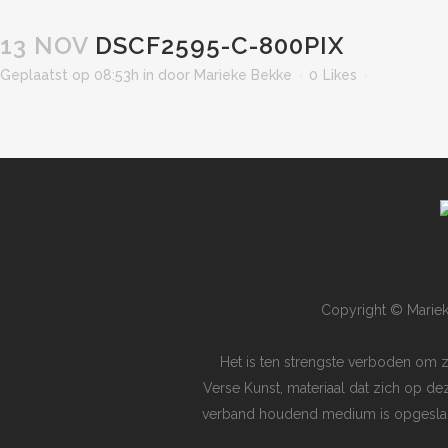
13 NOV
DSCF2595-C-800PIX
Geplaatst op 08:53h
in
door
Marieke Bekke
0
Likes
Copyright © Mariek
Het is ten strengste verboden om 
Verse Kunst, materiaal dat zich op de
verband houdend medium is opgeslagen