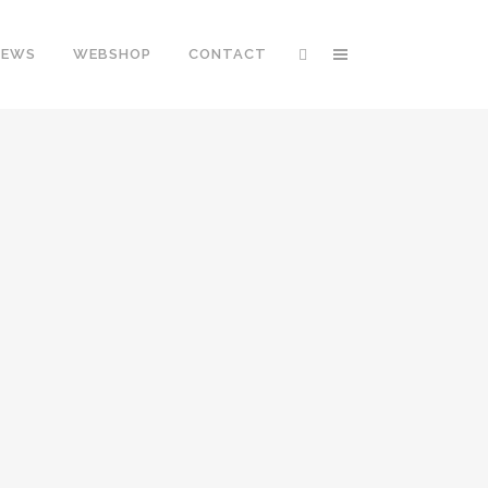
NEWS
WEBSHOP
CONTACT