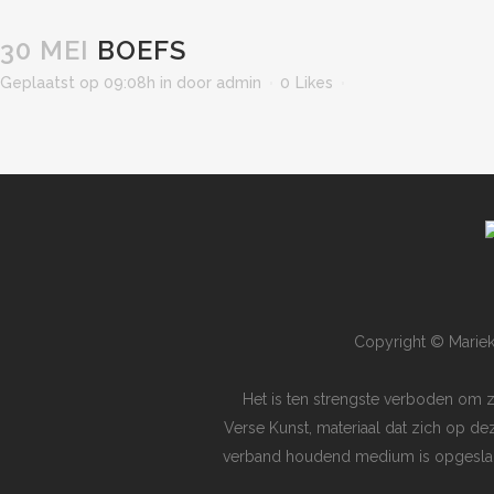
30 MEI
BOEFS
Geplaatst op 09:08h
in
door
admin
0
Likes
Copyright © Mariek
Het is ten strengste verboden om 
Verse Kunst, materiaal dat zich op de
verband houdend medium is opgeslagen