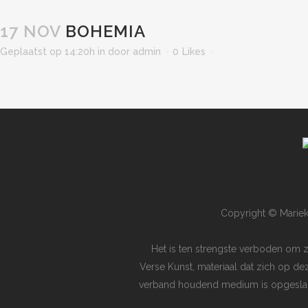
17 NOV
BOHEMIA
Geplaatst op 14:20h
in
door
admin
0
Likes
Copyright © Mariek
Het is ten strengste verboden om 
Verse Kunst, materiaal dat zich op de
verband houdend medium is opgeslagen