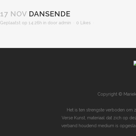
17 NOV
DANSENDE
Geplaatst op 14:26h
in
door
admin
0
Likes
Copyright © Mariek
Het is ten strengste verboden om 
Verse Kunst, materiaal dat zich op de
verband houdend medium is opgeslagen