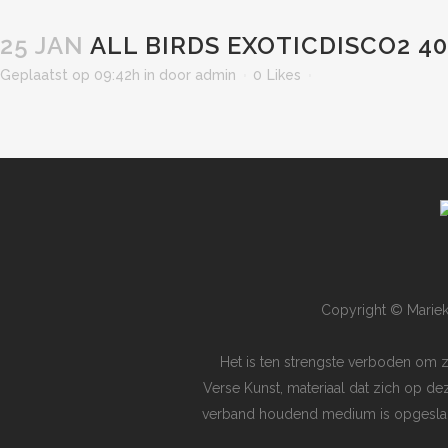
25 JAN
ALL BIRDS EXOTICDISCO2 4
Geplaatst op 09:42h
in
door
admin
0
Likes
Copyright © Mariek
Het is ten strengste verboden om 
Verse Kunst, materiaal dat zich op de
verband houdend medium is opgeslagen