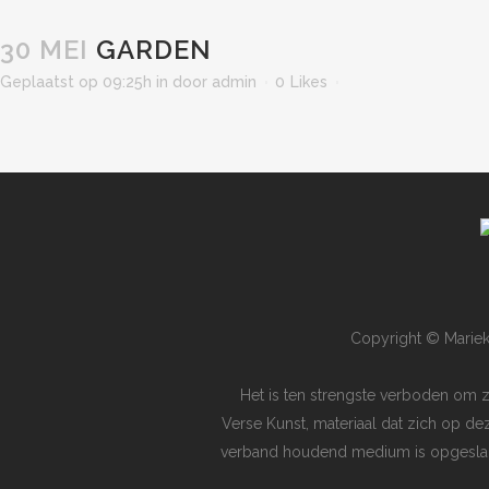
30 MEI
GARDEN
Geplaatst op 09:25h
in
door
admin
0
Likes
Copyright © Mariek
Het is ten strengste verboden om 
Verse Kunst, materiaal dat zich op de
verband houdend medium is opgeslagen