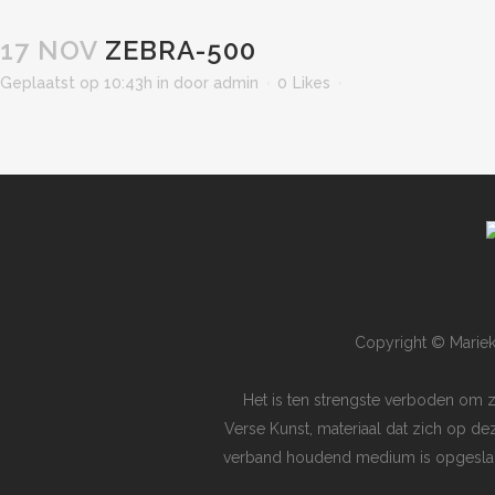
17 NOV
ZEBRA-500
Geplaatst op 10:43h
in
door
admin
0
Likes
Copyright © Mariek
Het is ten strengste verboden om 
Verse Kunst, materiaal dat zich op de
verband houdend medium is opgeslagen