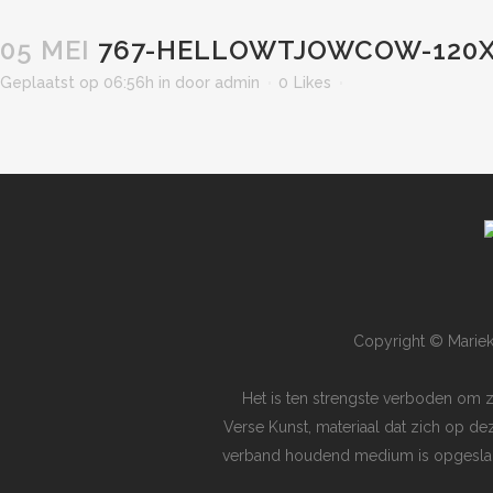
05 MEI
767-HELLOWTJOWCOW-120X
Geplaatst op 06:56h
in
door
admin
0
Likes
Copyright © Mariek
Het is ten strengste verboden om 
Verse Kunst, materiaal dat zich op de
verband houdend medium is opgeslagen