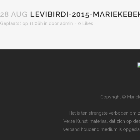
28 AUG
LEVIBIRDI-2015-MARIEKEB
Geplaatst op 11:06h
in
door
admin
0
Likes
Copyright © Mariek
Het is ten strengste verboden om 
Verse Kunst, materiaal dat zich op de
verband houdend medium is opgeslagen