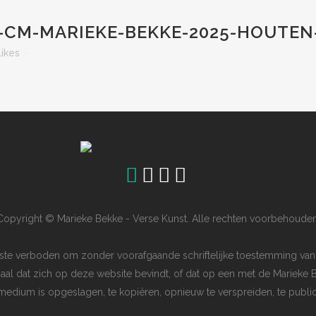
-CM-MARIEKE-BEKKE-2025-HOUTEN
Likes
Copyright © Marieke Bekke - Verse Kunst. Alle rechten voorbehouden
ngste verboden om zonder voorafgaande schriftelijke toestemming van
iaal dat zich op deze website bevindt, of dat op een met de Marieke 
dium is opgeslagen, te kopiëren, opnieuw te verspreiden, te publice