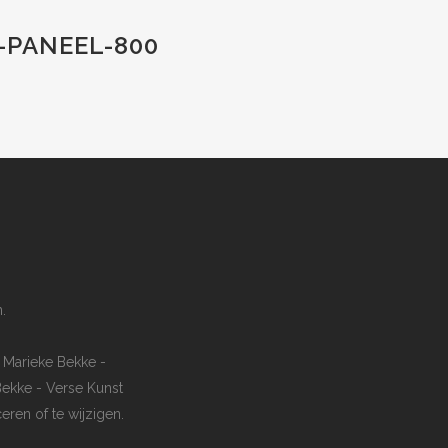
-PANEEL-800
.
 Marieke Bekke -
Bekke - Verse Kunst
ren of te wijzigen.