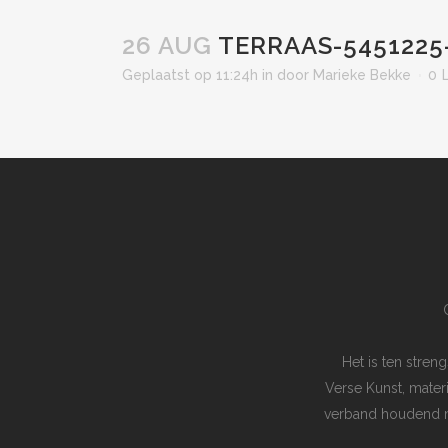
26 AUG
TERRAAS-5451225
Geplaatst op 11:24h
in
door
Marieke Bekke
0
Het is ten stre
Verse Kunst, mater
verband houdend me